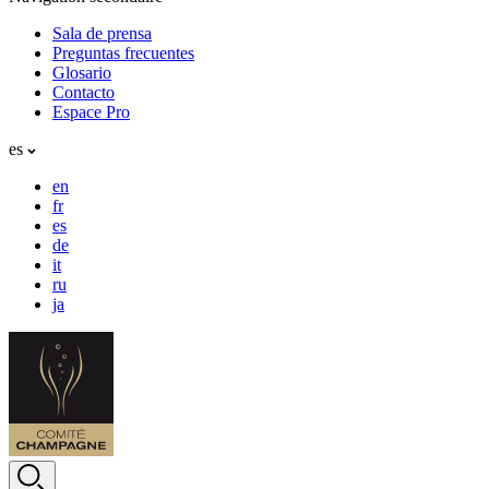
Sala de prensa
Preguntas frecuentes
Glosario
Contacto
Espace Pro
es
en
fr
es
de
it
ru
ja