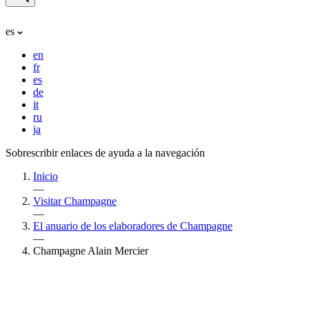
es
en
fr
es
de
it
ru
ja
Sobrescribir enlaces de ayuda a la navegación
Inicio
—
Visitar Champagne
—
El anuario de los elaboradores de Champagne
—
Champagne Alain Mercier