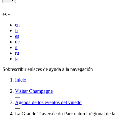
es
en
fr
es
de
it
ru
ja
Sobrescribir enlaces de ayuda a la navegación
Inicio
—
Visitar Champagne
—
Agenda de los eventos del viñedo
—
La Grande Traversée du Parc naturel régional de la…