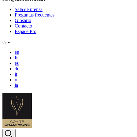
Sala de prensa
Preguntas frecuentes
Glosario
Contacto
Espace Pro
es
en
fr
es
de
it
ru
ja