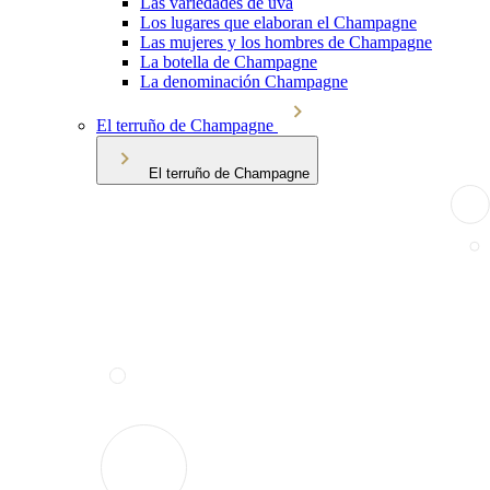
Las variedades de uva
Los lugares que elaboran el Champagne
Las mujeres y los hombres de Champagne
La botella de Champagne
La denominación Champagne
El terruño de Champagne
El terruño de Champagne