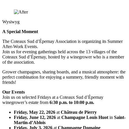
Wysiwyg
A Special Moment
The Coteaux Sud d’Épernay Association is organizing its Summer
After-Work Events.
Join us for evening gatherings held across the 13 villages of the
Coteaux Sud d’Épernay, hosted by a winegrower who is a member
of the association.
Grower champagnes, sharing boards, and a musical atmosphere: the
perfect combination for enjoying a summery, friendly moment with
friends!
Our Events
Join us on selected Fridays at a Coteaux Sud d’Épernay
winegrower’s estate from
6:30 p.m. to 10:00 p.m.
Friday, May 22, 2026
at
Château de Pierry
Friday, June 12, 2026
at
Champagne Louis Huot
in
Saint-
Martin-d’Ablois
Friday, July 3, 2026
at
Champagne Domaine