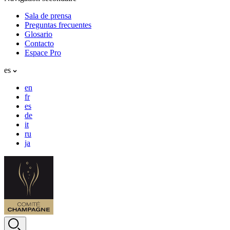
Sala de prensa
Preguntas frecuentes
Glosario
Contacto
Espace Pro
es
en
fr
es
de
it
ru
ja