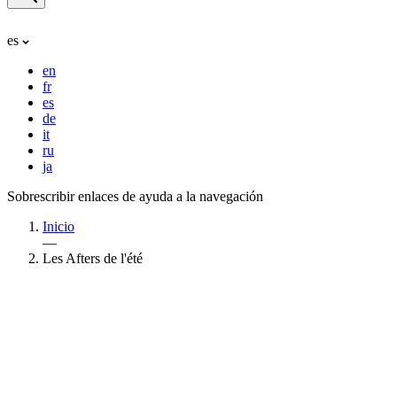
es
en
fr
es
de
it
ru
ja
Sobrescribir enlaces de ayuda a la navegación
Inicio
—
Les Afters de l'été