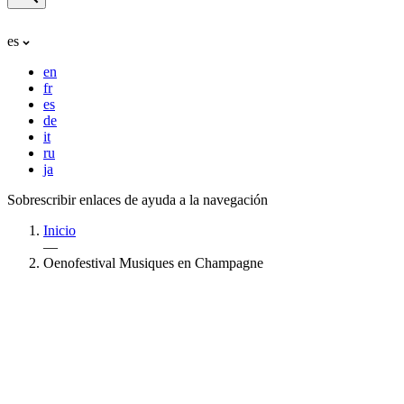
es
en
fr
es
de
it
ru
ja
Sobrescribir enlaces de ayuda a la navegación
Inicio
—
Oenofestival Musiques en Champagne