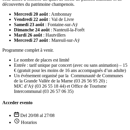
découvertes du patrimoine champenois.
Mercredi 20 août
: Ambonnay
Vendredi 22 août
: Val de Livre
Samedi 23 août
: Fontaine-sur-Aÿ
Dimanche 24 août
: Nanteuil-la-Forêt
Mardi 26 août
: Hautvillers
Mercredi 27 août
: Mareuil-sur-Aÿ
Programme complet à venir.
Le nombre de places est limité
Entrée : tarif unique par concert (avec ou sans animation) – 15
€ (gratuit pour les moins de 16 ans accompagnés d’un adulte)
Un événement organisé par la Communauté de Communes
de la Grande Vallée de la Marne (03 26 56 95 20) ;
MJC d’Aÿ (03 26 55 18 44) et Office de Tourisme
Intercommunal (03 26 57 06 35)
Acceder evento
Del 20/08 al 27/08
Horarios