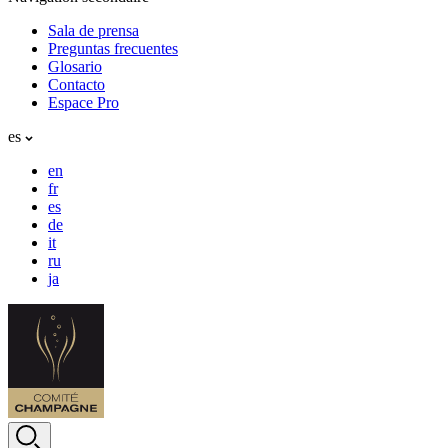
Sala de prensa
Preguntas frecuentes
Glosario
Contacto
Espace Pro
es
en
fr
es
de
it
ru
ja