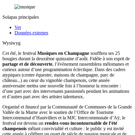
Solapas principales
Ver
Données externes
Wysiwyg
Cet été, le festival
Musiques en Champagne
soufflera ses 25
bougies durant la deuxième quinzaine d’août. Fidèle à son esprit de
partage et de découverte
, l’évènement rassemblera mélomanes et
curieux autour d’une programmation éclectique. Dans des cadres
atypiques (centre équestre, maisons de champagne, parc de
château...) au cœur du vignoble champenois, cette année
anniversaire mettra une nouvelle fois à l’honneur la rencontre :
d’une part avec des intervenants passionnés pendant les animations
et d’autres part avec des artistes talentueux.
Organisé et financé par la Communauté de Communes de la Grande
Vallée de la Marne avec le soutien de l’Office de Tourisme
Intercommunal d’Hautvillers et la MJC Intercommunale d’Aÿ, le
festival est devenu un
rendez-vous incontournable de l’été
champenois
mêlant convivialité et culture : le public y est invité
cette année à célébrer un quart de siècle de passion musicale et de