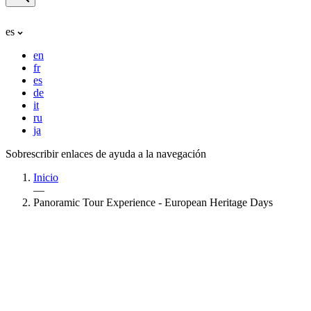
es
en
fr
es
de
it
ru
ja
Sobrescribir enlaces de ayuda a la navegación
Inicio
—
Panoramic Tour Experience - European Heritage Days