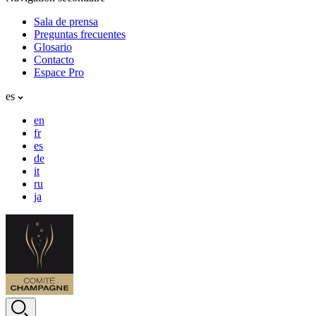
Sala de prensa
Preguntas frecuentes
Glosario
Contacto
Espace Pro
es
en
fr
es
de
it
ru
ja