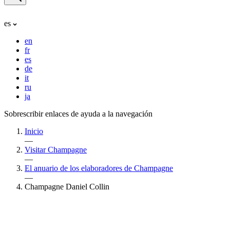
es
en
fr
es
de
it
ru
ja
Sobrescribir enlaces de ayuda a la navegación
Inicio
—
Visitar Champagne
—
El anuario de los elaboradores de Champagne
—
Champagne Daniel Collin