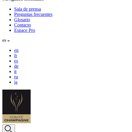
Sala de prensa
Preguntas frecuentes
Glosario
Contacto
Espace Pro
es
en
fr
es
de
it
ru
ja