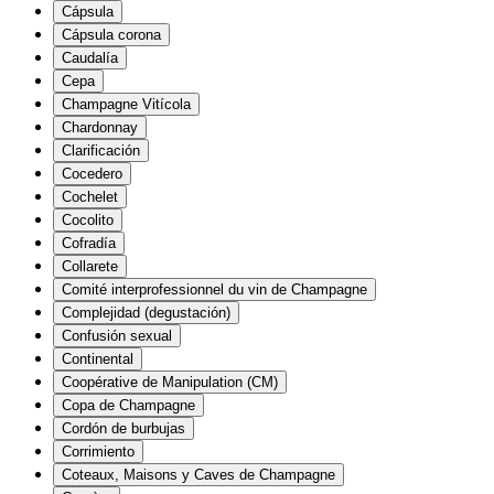
Cápsula
Cápsula corona
Caudalía
Cepa
Champagne Vitícola
Chardonnay
Clarificación
Cocedero
Cochelet
Cocolito
Cofradía
Collarete
Comité interprofessionnel du vin de Champagne
Complejidad (degustación)
Confusión sexual
Continental
Coopérative de Manipulation (CM)
Copa de Champagne
Cordón de burbujas
Corrimiento
Coteaux, Maisons y Caves de Champagne