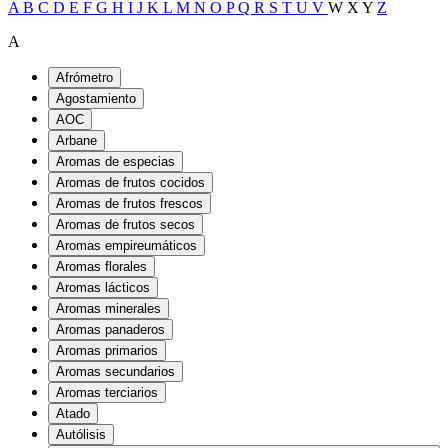
A
B
C
D
E
F
G
H
I
J
K
L
M
N
O
P
Q
R
S
T
U
V
W
X
Y
Z
A
Afrómetro
Agostamiento
AOC
Arbane
Aromas de especias
Aromas de frutos cocidos
Aromas de frutos frescos
Aromas de frutos secos
Aromas empireumáticos
Aromas florales
Aromas lácticos
Aromas minerales
Aromas panaderos
Aromas primarios
Aromas secundarios
Aromas terciarios
Atado
Autólisis