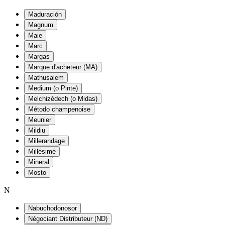
Maduración
Magnum
Maie
Marc
Margas
Marque d'acheteur (MA)
Mathusalem
Medium (o Pinte)
Melchizédech (o Midas)
Método champenoise
Meunier
Mildiu
Millerandage
Millésimé
Mineral
Mosto
N
Nabuchodonosor
Négociant Distributeur (ND)