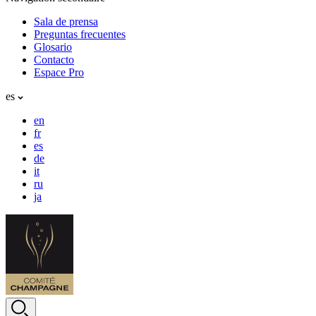
Sala de prensa
Preguntas frecuentes
Glosario
Contacto
Espace Pro
es
en
fr
es
de
it
ru
ja