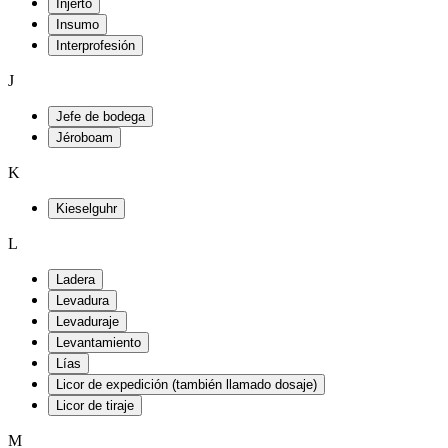
Injerto
Insumo
Interprofesión
J
Jefe de bodega
Jéroboam
K
Kieselguhr
L
Ladera
Levadura
Levaduraje
Levantamiento
Lías
Licor de expedición (también llamado dosaje)
Licor de tiraje
M