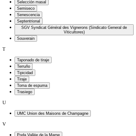
Selección masal
Semiseco
Senescencia
Septentrional
SGV Syndicat Général des Vignerons (Sindicato General de
Viticultores)
Souverain
T
Taponado de tiraje
Terruño
Tipicidad
Tiraje
Toma de espuma
Trasiego
U
UMC Union des Maisons de Champagne
V
Poda Vallée de la Marne