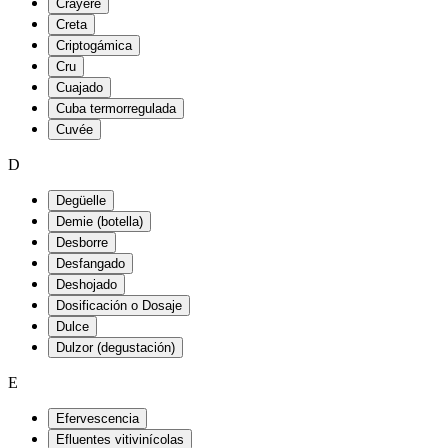
Crayère
Creta
Criptogámica
Cru
Cuajado
Cuba termorregulada
Cuvée
D
Degüelle
Demie (botella)
Desborre
Desfangado
Deshojado
Dosificación o Dosaje
Dulce
Dulzor (degustación)
E
Efervescencia
Efluentes vitivinícolas