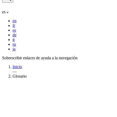
es
en
fr
es
de
it
ru
ja
Sobrescribir enlaces de ayuda a la navegación
Inicio
—
Glosario