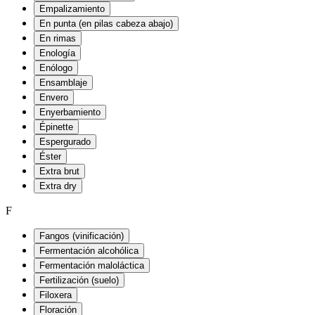
Empalizamiento
En punta (en pilas cabeza abajo)
En rimas
Enología
Enólogo
Ensamblaje
Envero
Enyerbamiento
Épinette
Espergurado
Éster
Extra brut
Extra dry
F
Fangos (vinificación)
Fermentación alcohólica
Fermentación maloláctica
Fertilización (suelo)
Filoxera
Floración