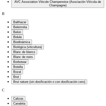
AVC Association Viticole Champenoise (Asociación Vitícola de
Champagne)
B
Balthazar
Belemnita
Belon
Bidule
Biodinámica
Biológica (viticultura)
Blanc de blancs
Blanc de noirs
Borbotear
Botella
Bozal
Brut
Brut nature (sin dosificación o con dosificación cero)
C
Calizas
Canaleta