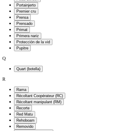
Portainjerto
Premier cru
Prensa
Prensado
Primat
Primera nariz
Protección de la vid
Pupitre
Q
Quart (botella)
R
Rama
Récoltant Coopérateur (RC)
Récoltant manipulant (RM)
Recorte
Red Matu
Rehoboam
Removido