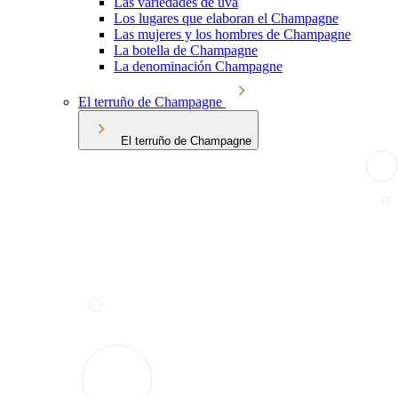
Las variedades de uva
Los lugares que elaboran el Champagne
Las mujeres y los hombres de Champagne
La botella de Champagne
La denominación Champagne
El terruño de Champagne
El terruño de Champagne