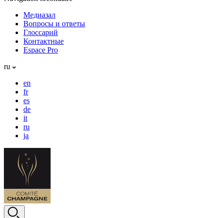
Медиазал
Вопросы и ответы
Глоссарий
Контактные
Espace Pro
ru
en
fr
es
de
it
ru
ja