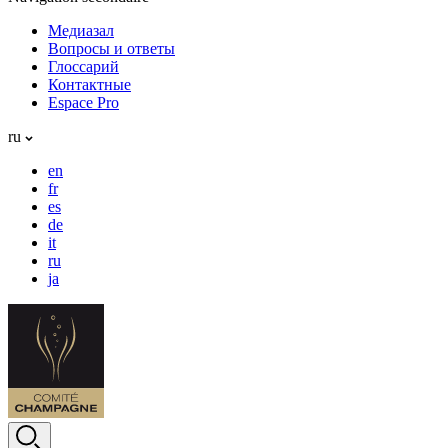
Медиазал
Вопросы и ответы
Глоссарий
Контактные
Espace Pro
ru
en
fr
es
de
it
ru
ja