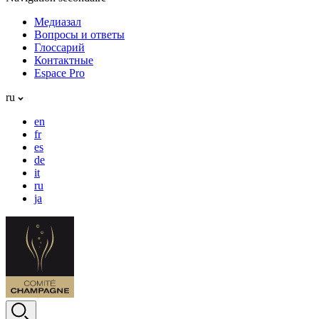
Медиазал
Вопросы и ответы
Глоссарий
Контактные
Espace Pro
ru
en
fr
es
de
it
ru
ja