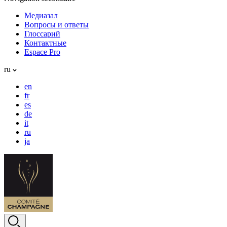
Медиазал
Вопросы и ответы
Глоссарий
Контактные
Espace Pro
ru
en
fr
es
de
it
ru
ja