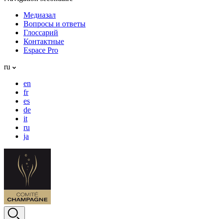
Медиазал
Вопросы и ответы
Глоссарий
Контактные
Espace Pro
ru
en
fr
es
de
it
ru
ja