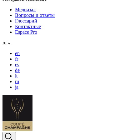
Медиазал
Вопросы и ответы
Глоссарий
Контактные
Espace Pro
ru
en
fr
es
de
it
ru
ja