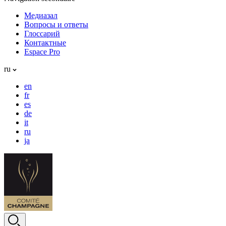
Медиазал
Вопросы и ответы
Глоссарий
Контактные
Espace Pro
ru
en
fr
es
de
it
ru
ja