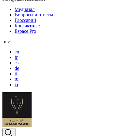
Медиазал
Вопросы и ответы
Глоссарий
Контактные
Espace Pro
ru
en
fr
es
de
it
ru
ja