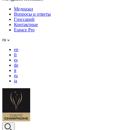
Медиазал
Вопросы и ответы
Глоссарий
Контактные
Espace Pro
ru
en
fr
es
de
it
ru
ja