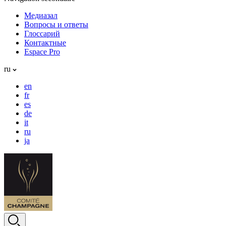
Медиазал
Вопросы и ответы
Глоссарий
Контактные
Espace Pro
ru
en
fr
es
de
it
ru
ja