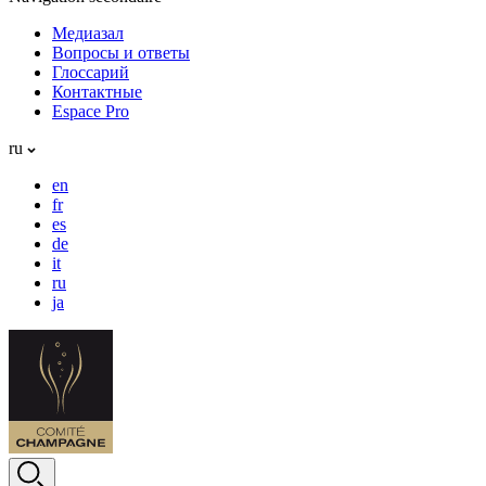
Медиазал
Вопросы и ответы
Глоссарий
Контактные
Espace Pro
ru
en
fr
es
de
it
ru
ja