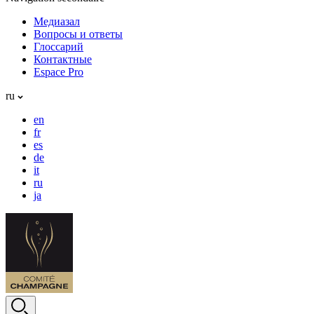
Медиазал
Вопросы и ответы
Глоссарий
Контактные
Espace Pro
ru
en
fr
es
de
it
ru
ja