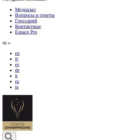
Медиазал
Вопросы и ответы
Глоссарий
Контактные
Espace Pro
ru
en
fr
es
de
it
ru
ja