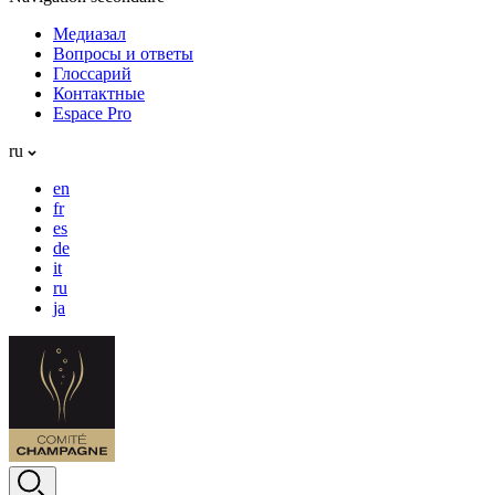
Медиазал
Вопросы и ответы
Глоссарий
Контактные
Espace Pro
ru
en
fr
es
de
it
ru
ja