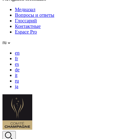
Медиазал
Вопросы и ответы
Глоссарий
Контактные
Espace Pro
ru
en
fr
es
de
it
ru
ja