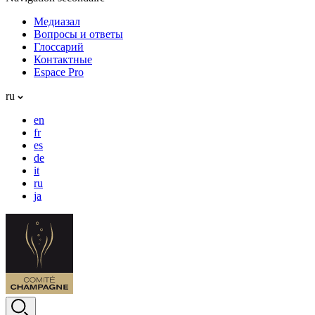
Медиазал
Вопросы и ответы
Глоссарий
Контактные
Espace Pro
ru
en
fr
es
de
it
ru
ja