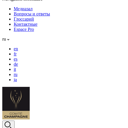
Медиазал
Вопросы и ответы
Глоссарий
Контактные
Espace Pro
ru
en
fr
es
de
it
ru
ja