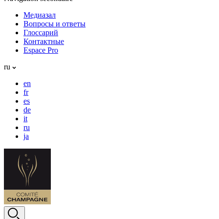
Медиазал
Вопросы и ответы
Глоссарий
Контактные
Espace Pro
ru
en
fr
es
de
it
ru
ja