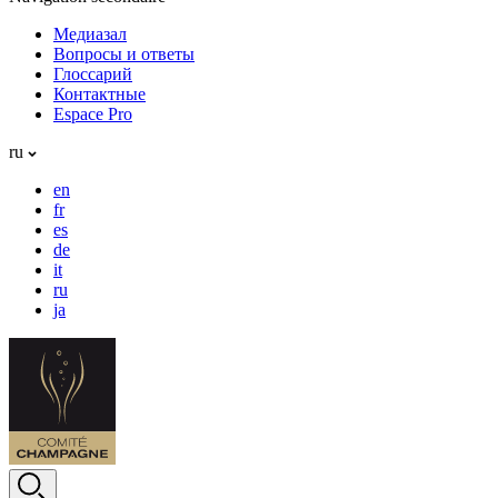
Медиазал
Вопросы и ответы
Глоссарий
Контактные
Espace Pro
ru
en
fr
es
de
it
ru
ja