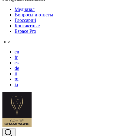
Медиазал
Вопросы и ответы
Глоссарий
Контактные
Espace Pro
ru
en
fr
es
de
it
ru
ja