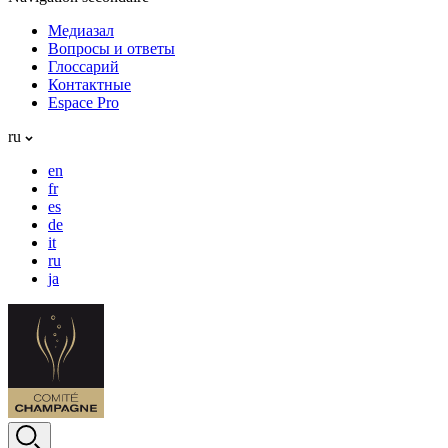
Медиазал
Вопросы и ответы
Глоссарий
Контактные
Espace Pro
ru
en
fr
es
de
it
ru
ja