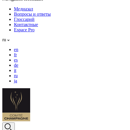
Медиазал
Вопросы и ответы
Глоссарий
Контактные
Espace Pro
ru
en
fr
es
de
it
ru
ja