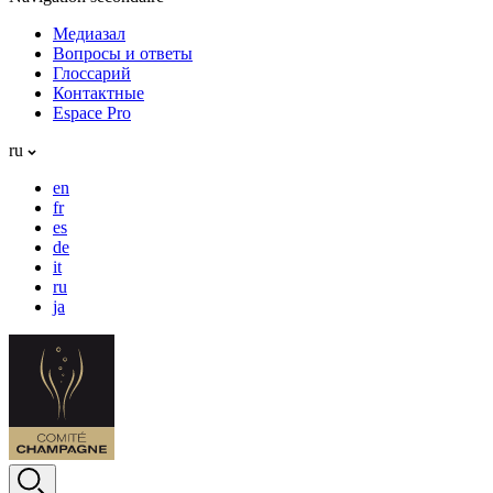
Медиазал
Вопросы и ответы
Глоссарий
Контактные
Espace Pro
ru
en
fr
es
de
it
ru
ja