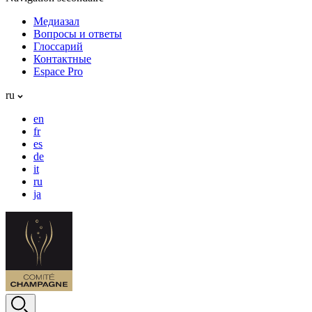
Медиазал
Вопросы и ответы
Глоссарий
Контактные
Espace Pro
ru
en
fr
es
de
it
ru
ja