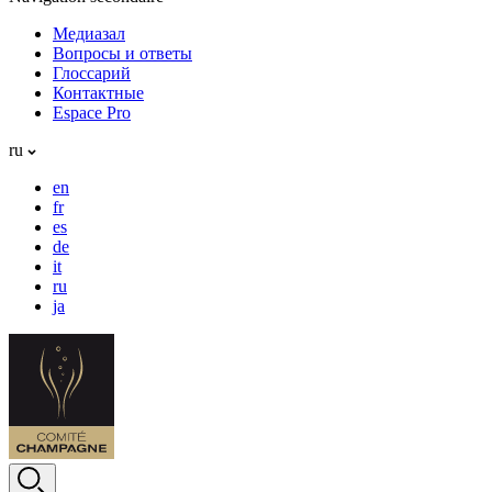
Медиазал
Вопросы и ответы
Глоссарий
Контактные
Espace Pro
ru
en
fr
es
de
it
ru
ja