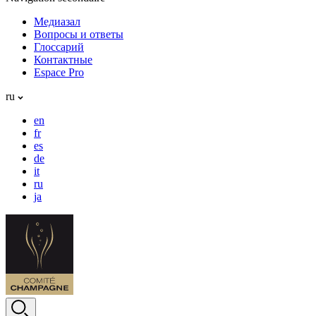
Медиазал
Вопросы и ответы
Глоссарий
Контактные
Espace Pro
ru
en
fr
es
de
it
ru
ja