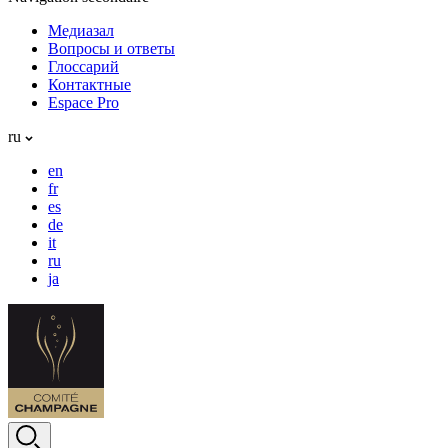
Медиазал
Вопросы и ответы
Глоссарий
Контактные
Espace Pro
ru
en
fr
es
de
it
ru
ja