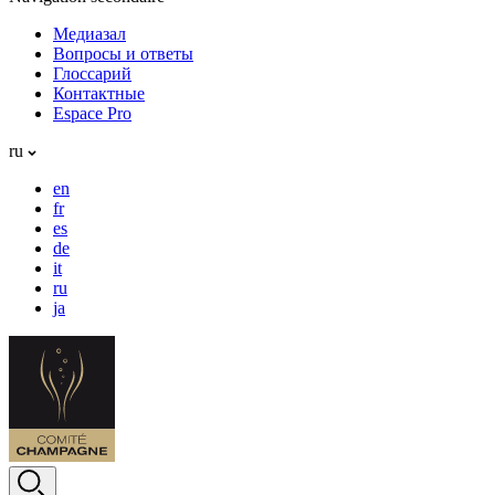
Медиазал
Вопросы и ответы
Глоссарий
Контактные
Espace Pro
ru
en
fr
es
de
it
ru
ja