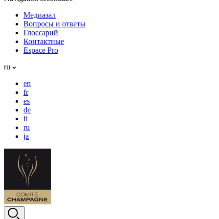
Медиазал
Вопросы и ответы
Глоссарий
Контактные
Espace Pro
ru
en
fr
es
de
it
ru
ja