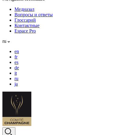
Медиазал
Вопросы и ответы
Глоссарий
Контактные
Espace Pro
ru
en
fr
es
de
it
ru
ja