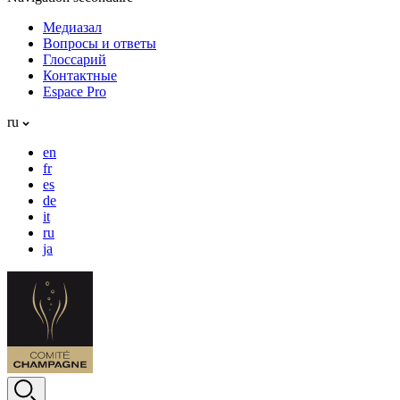
Медиазал
Вопросы и ответы
Глоссарий
Контактные
Espace Pro
ru
en
fr
es
de
it
ru
ja