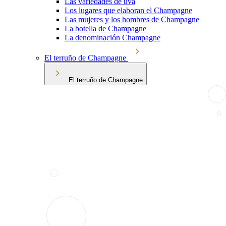
Las variedades de uva
Los lugares que elaboran el Champagne
Las mujeres y los hombres de Champagne
La botella de Champagne
La denominación Champagne
El terruño de Champagne
El terruño de Champagne