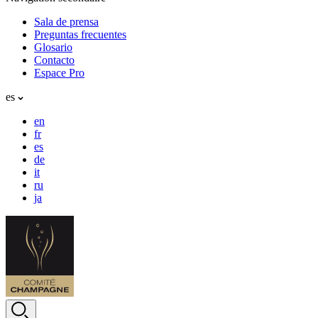
Sala de prensa
Preguntas frecuentes
Glosario
Contacto
Espace Pro
es
en
fr
es
de
it
ru
ja