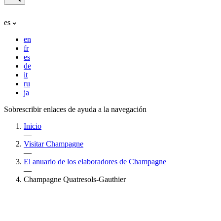
es
en
fr
es
de
it
ru
ja
Sobrescribir enlaces de ayuda a la navegación
Inicio
—
Visitar Champagne
—
El anuario de los elaboradores de Champagne
—
Champagne Quatresols-Gauthier