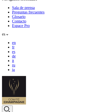
Sala de prensa
Preguntas frecuentes
Glosario
Contacto
Espace Pro
es
en
fr
es
de
it
ru
ja