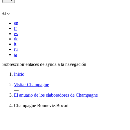
es
en
fr
es
de
it
ru
ja
Sobrescribir enlaces de ayuda a la navegación
Inicio
—
Visitar Champagne
—
El anuario de los elaboradores de Champagne
—
Champagne Bonnevie-Bocart