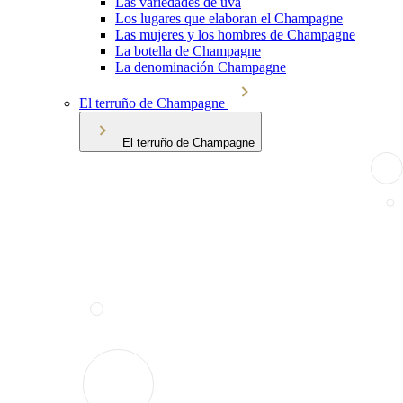
Las variedades de uva
Los lugares que elaboran el Champagne
Las mujeres y los hombres de Champagne
La botella de Champagne
La denominación Champagne
El terruño de Champagne
El terruño de Champagne