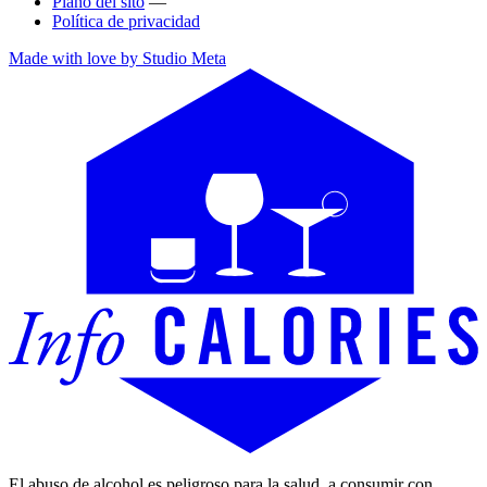
Plano del sito
—
Política de privacidad
Made with love by Studio Meta
El abuso de alcohol es peligroso para la salud, a consumir con