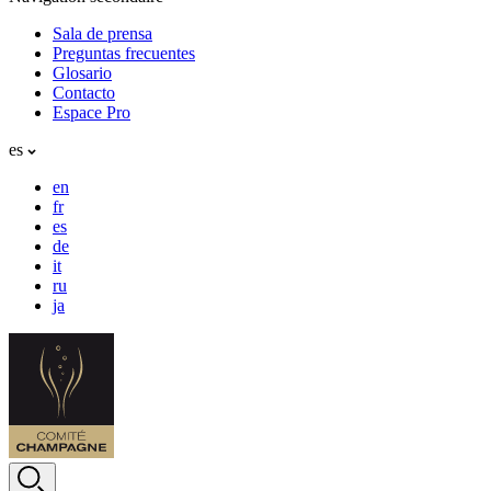
Sala de prensa
Preguntas frecuentes
Glosario
Contacto
Espace Pro
es
en
fr
es
de
it
ru
ja