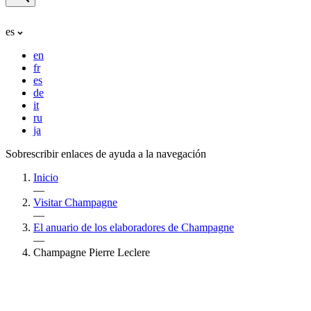
es
en
fr
es
de
it
ru
ja
Sobrescribir enlaces de ayuda a la navegación
Inicio
—
Visitar Champagne
—
El anuario de los elaboradores de Champagne
—
Champagne Pierre Leclere