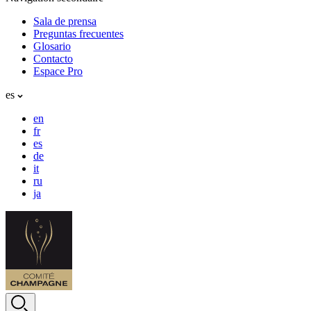
Sala de prensa
Preguntas frecuentes
Glosario
Contacto
Espace Pro
es
en
fr
es
de
it
ru
ja