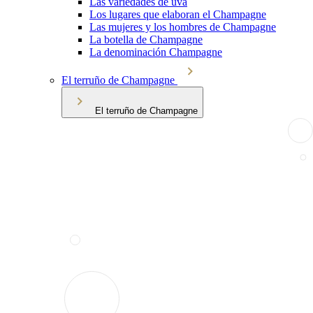
Las variedades de uva
Los lugares que elaboran el Champagne
Las mujeres y los hombres de Champagne
La botella de Champagne
La denominación Champagne
El terruño de Champagne
El terruño de Champagne