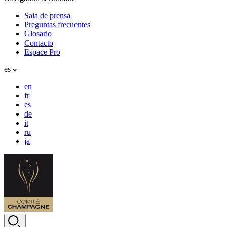
Sala de prensa
Preguntas frecuentes
Glosario
Contacto
Espace Pro
es
en
fr
es
de
it
ru
ja