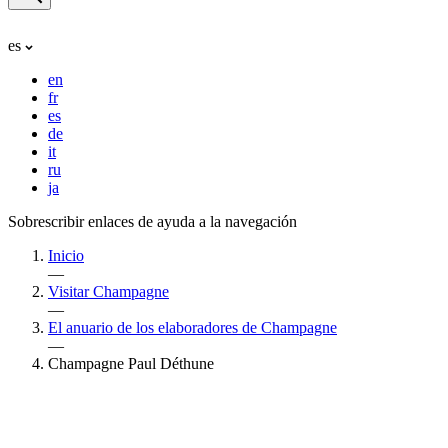
es
en
fr
es
de
it
ru
ja
Sobrescribir enlaces de ayuda a la navegación
Inicio
—
Visitar Champagne
—
El anuario de los elaboradores de Champagne
—
Champagne Paul Déthune