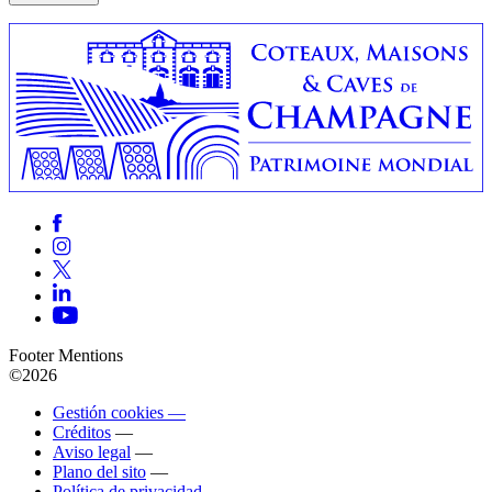
Footer Mentions
©2026
Gestión cookies —
Créditos
—
Aviso legal
—
Plano del sito
—
Política de privacidad