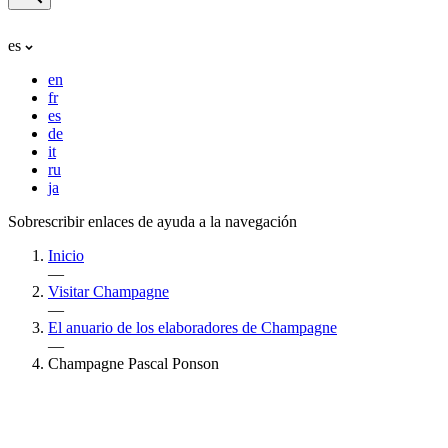
es
en
fr
es
de
it
ru
ja
Sobrescribir enlaces de ayuda a la navegación
Inicio
—
Visitar Champagne
—
El anuario de los elaboradores de Champagne
—
Champagne Pascal Ponson