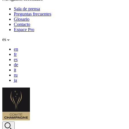
Sala de prensa
Preguntas frecuentes
Glosario
Contacto
Espace Pro
es
en
fr
es
de
it
ru
ja