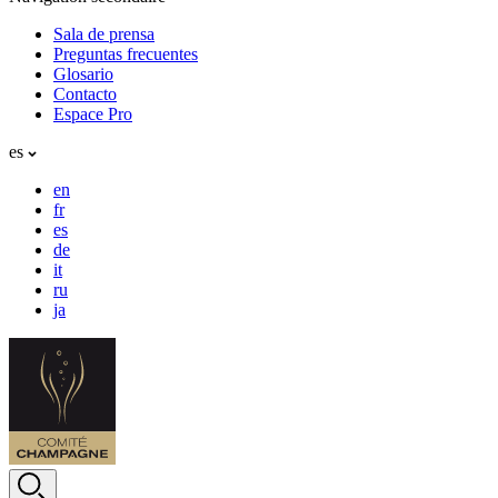
Sala de prensa
Preguntas frecuentes
Glosario
Contacto
Espace Pro
es
en
fr
es
de
it
ru
ja