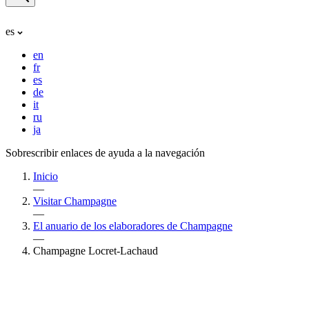
es
en
fr
es
de
it
ru
ja
Sobrescribir enlaces de ayuda a la navegación
Inicio
—
Visitar Champagne
—
El anuario de los elaboradores de Champagne
—
Champagne Locret-Lachaud